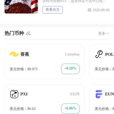
比特币简称BTC，是全球首个去中心化加密数字资产，依托区块链与工作量证明机制运行，无任何中
查看全文
2026-08-06
热门币种
更多>>
香蕉
POL
Comedian
+0.28%
美元价格：$0.073
美元价格：$7
PXI
EU
PXI币
+6.86%
美元价格：$6.62
美元价格：$6