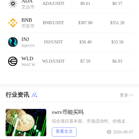
ADA
ADA/USDT
$0.61
$0.57
艾达币
BNB
BNB/USDT
$387.00
$351.20
币安币
INJ
INJ/USDT
$36.40
$33.56
Injective
WLD
WLD/USDT
$7.59
$6.03
Wolf Works DAO
行业资讯
更多>>
swrv币能买吗
综合项目基本面、市场流动性、价格走势以及行业竞争现状，普通币圈投资者不建议买入SWRV代币
查看全文
2026-08-07