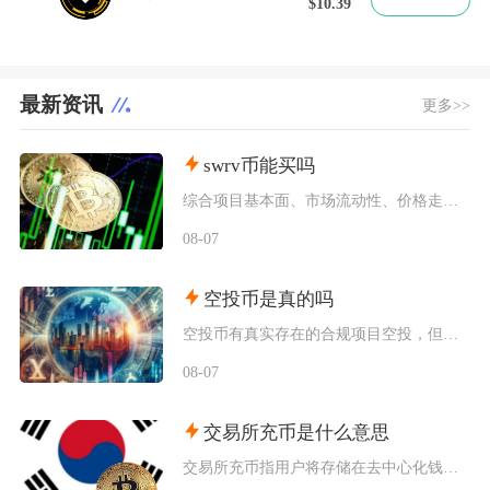
$10.39
最新资讯
更多>>
swrv币能买吗
综合项目基本面、市场流动性、价格走势以及行业竞争现状，普通币圈投资者不建议买入SWRV代币
08-07
空投币是真的吗
空投币有真实存在的合规项目空投，但市场中九成以上面向普通散户的免费空投、大额福利空投均为虚
08-07
交易所充币是什么意思
交易所充币指用户将存储在去中心化钱包、其他交易平台内的数字加密资产，通过对应区块链网络转入