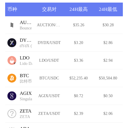
币种
交易对
24H最高
24H最低
AUCTION
AUCTION/USDT
$35.26
$30.28
Bounce
DYDX
DYDX/USDT
$3.20
$2.86
dYdX (Wormhole)
LDO
LDO/USDT
$3.36
$2.94
Lido DAO (Wormhole)
BTC
BTC/USDC
$52,235.40
$50,504.80
比特币
AGIX
AGIX/USDT
$0.72
$0.50
SingularityNET
ZETA
ZETA/USDT
$2.39
$2.06
ZETA