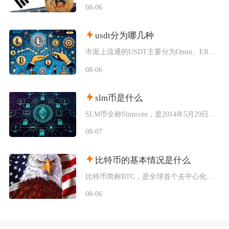
08-06
usdt分为哪几种
市面上流通的USDT主要分为Omni、ERC20、TRC20、BEP20四类主流版本，同时
08-06
slm币是什么
SLM币全称Slimcoin，是2014年5月29日正式上线的老牌去中心化加密货币，也是业
08-07
比特币的基本情况是什么
比特币简称BTC，是全球首个去中心化加密数字资产，依托区块链与工作量证明机制运行，无任何中
08-06