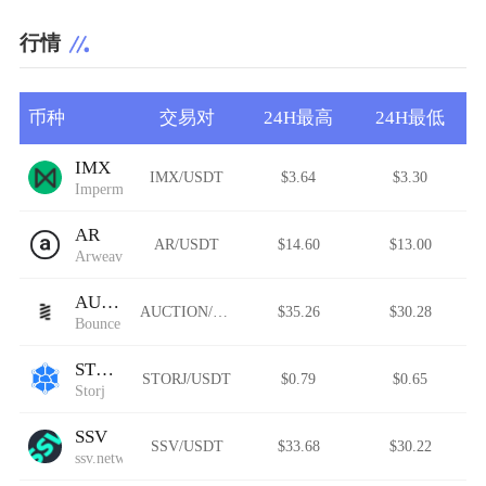
行情
币种
交易对
24H最高
24H最低
IMX
IMX/USDT
$3.64
$3.30
Impermax
AR
AR/USDT
$14.60
$13.00
Arweave
AUCTION
AUCTION/USDT
$35.26
$30.28
Bounce
STORJ
STORJ/USDT
$0.79
$0.65
Storj
SSV
SSV/USDT
$33.68
$30.22
ssv.network