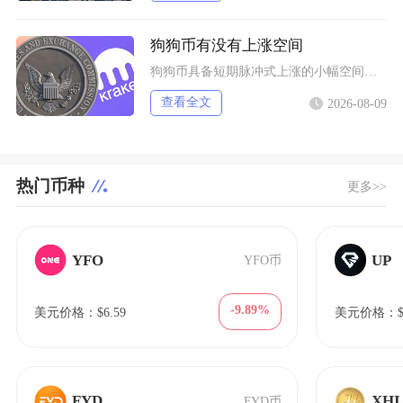
狗狗币有没有上涨空间
狗狗币具备短期脉冲式上涨的小幅空间，但长期很难走出持续性大涨行情，行情分化特征十分明显，仅
查看全文
2026-08-09
热门币种
更多>>
YFO
UP
YFO币
-9.89%
美元价格：$6.59
美元价格：$0
FYD
XHI
FYD币