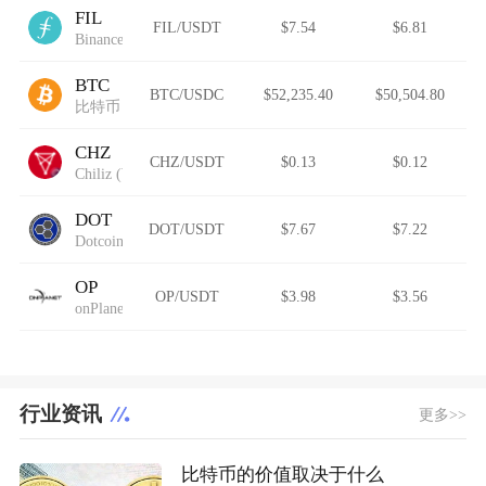
FIL
FIL/USDT
$7.54
$6.81
Binance-Peg Filecoin
BTC
BTC/USDC
$52,235.40
$50,504.80
比特币
CHZ
CHZ/USDT
$0.13
$0.12
Chiliz (Wormhole)
DOT
DOT/USDT
$7.67
$7.22
Dotcoin
OP
OP/USDT
$3.98
$3.56
onPlanet
行业资讯
更多>>
比特币的价值取决于什么