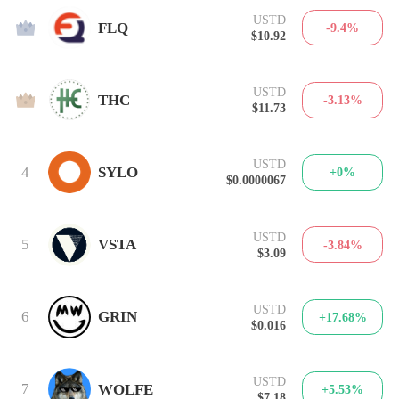
USTD
2
FLQ
-9.4%
$10.92
USTD
3
THC
-3.13%
$11.73
USTD
4
SYLO
+0%
$0.0000067
USTD
5
VSTA
-3.84%
$3.09
USTD
6
GRIN
+17.68%
$0.016
USTD
7
WOLFE
+5.53%
$7.18