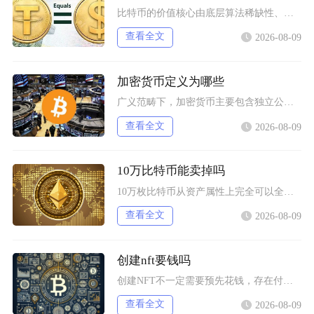
比特币的价值核心由底层算法稀缺性、全球宏观流动性、去中心化实用需求、行业合规进程四大维度共
查看全文
2026-08-09
加密货币定义为哪些
广义范畴下，加密货币主要包含独立公链原生币种、依托现有区块链发行的各类同质化代币、多种机制
查看全文
2026-08-09
10万比特币能卖掉吗
10万枚比特币从资产属性上完全可以全部卖出，但无法在公开现货市场一次性市价成交，想要足额变
查看全文
2026-08-09
创建nft要钱吗
创建NFT不一定需要预先花钱，存在付费铸造与延迟付费两种主流模式，最终是否产生支出，取决于
查看全文
2026-08-09