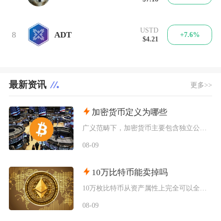
USTD
8
ADT
+7.6%
$4.21
最新资讯
更多>>
加密货币定义为哪些
广义范畴下，加密货币主要包含独立公链原生币种、依托现有区块链发行的各类同质化代币、多种机制
08-09
10万比特币能卖掉吗
10万枚比特币从资产属性上完全可以全部卖出，但无法在公开现货市场一次性市价成交，想要足额变
08-09