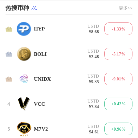
热搜币种
更多>>
USTD
1
HYP
-1.33%
$8.68
USTD
2
BOLI
-5.17%
$2.48
USTD
3
UNIDX
-9.01%
$9.35
USTD
4
VCC
+0.42%
$7.84
USTD
5
M7V2
+0.96%
$4.61