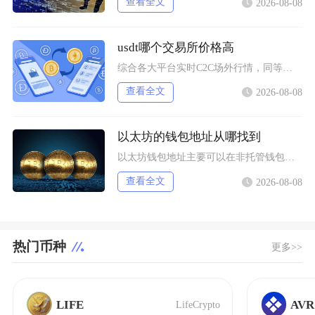
查看全文
2026-08-08
usdt哪个交易所价格高
综合各大平台实时C2C场外行情，同等支付渠道下Bybit场内场外USDT卖出报价长期高于其
查看全文
2026-08-08
以太坊的钱包地址从哪找到
以太坊钱包地址主要可以在非托管钱包客户端、硬件钱包配套软件、交易所资产充值页面找到，地址统
查看全文
2026-08-08
热门币种
更多>>
LIFE
AVR
LifeCrypto