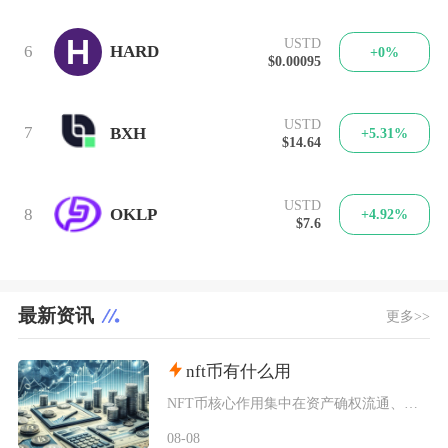
USTD
6
HARD
+0%
$0.00095
USTD
7
BXH
+5.31%
$14.64
USTD
8
OKLP
+4.92%
$7.6
最新资讯
更多>>
nft币有什么用
NFT币核心作用集中在资产确权流通、生态权益兑现、金融抵押套利、身份凭证认证四大方向，既是
08-08