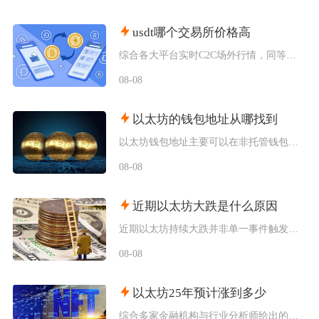
usdt哪个交易所价格高
综合各大平台实时C2C场外行情，同等支付渠道下Bybit场内场外USDT卖出报价长期高于其
08-08
以太坊的钱包地址从哪找到
以太坊钱包地址主要可以在非托管钱包客户端、硬件钱包配套软件、交易所资产充值页面找到，地址统
08-08
近期以太坊大跌是什么原因
近期以太坊持续大跌并非单一事件触发，而是宏观流动性收紧、机构资金持续撤离、衍生品杠杆踩踏叠
08-08
以太坊25年预计涨到多少
综合多家金融机构与行业分析师给出的行情推演，以太坊2025年将呈现区间分化走势，基准预期价