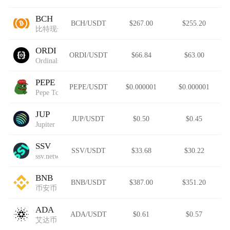
BCH
BCH/USDT
$267.00
$255.20
比特现金
ORDI
ORDI/USDT
$66.84
$63.00
Ordinals
PEPE
PEPE/USDT
$0.000001
$0.000001
Pepe Token
JUP
JUP/USDT
$0.50
$0.45
Jupiter
SSV
SSV/USDT
$33.68
$30.22
ssv.network
BNB
BNB/USDT
$387.00
$351.20
币安币
ADA
ADA/USDT
$0.61
$0.57
艾达币