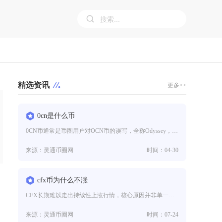
精选资讯
更多>>
0cn是什么币
0CN币通常是币圈用户对OCN币的误写，全称Odyssey，简称OCN，是基于以太坊发行的ERC-20代币，由东南亚与欧
来源：灵通币圈网
时间：04-30
cfx币为什么不涨
CFX长期难以走出持续性上涨行情，核心原因并非单一利空，而是代币通胀压力、生态落地不及预期、筹码结构承压、叙事兑现周期拉
来源：灵通币圈网
时间：07-24