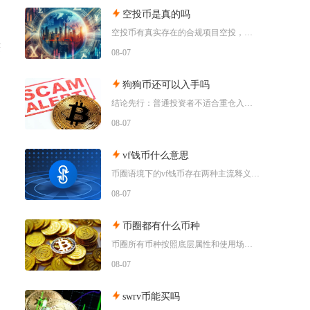
空投币是真的吗
空投币有真实存在的合规项目空投，但市场中九成以上面向普通散户的免费空投、大额福利空投均为虚
获
08-07
狗狗币还可以入手吗
结论先行：普通投资者不适合重仓入手狗狗币，仅能拿出总资产极小比例做短期情绪博弈，长线持仓性
08-07
vf钱币什么意思
币圈语境下的vf钱币存在两种主流释义，一是古钱币收藏流通市场通用的VF品相评级标识，二是链
08-07
币圈都有什么币种
币圈所有币种按照底层属性和使用场景，可以划分为价值存储币、公链原生币、稳定币、平台币、赛道
08-07
swrv币能买吗