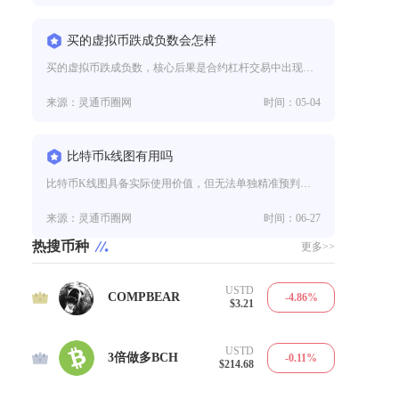
买的虚拟币跌成负数会怎样
买的虚拟币跌成负数，核心后果是合约杠杆交易中出现穿仓，现货不会真正负价但会趋近归零，主流平台通常由保险基金与自动减仓兜底
来源：灵通币圈网
时间：05-04
比特币k线图有用吗
比特币K线图具备实际使用价值，但无法单独精准预判价格涨跌，是币圈交易者不可或缺的辅助分析工具，合理搭配周期、量能与风控规
来源：灵通币圈网
时间：06-27
热搜币种
更多>>
USTD
1
COMPBEAR
-4.86%
$3.21
USTD
2
3倍做多BCH
-0.11%
$214.68