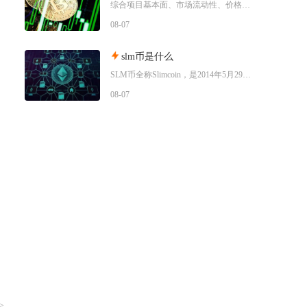
综合项目基本面、市场流动性、价格走势以及行业竞争现状，普通币圈投资者不建议买入SWRV代币
08-07
slm币是什么
SLM币全称Slimcoin，是2014年5月29日正式上线的老牌去中心化加密货币，也是业
08-07
>