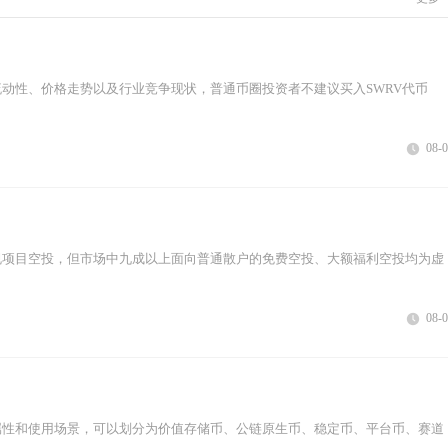
动性、价格走势以及行业竞争现状，普通币圈投资者不建议买入SWRV代币
08-
规项目空投，但市场中九成以上面向普通散户的免费空投、大额福利空投均为虚
08-
属性和使用场景，可以划分为价值存储币、公链原生币、稳定币、平台币、赛道