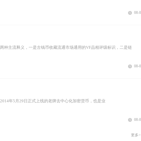
08-
在两种主流释义，一是古钱币收藏流通市场通用的VF品相评级标识，二是链
08-
n，是2014年5月29日正式上线的老牌去中心化加密货币，也是业
08-
更多>