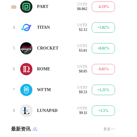
USTD
3
PART
-6.19%
$0.062
USTD
4
TITAN
+5.82%
$2.12
USTD
5
CROCKET
+8.01%
$3.61
USTD
6
ROME
-9.85%
$8.05
USTD
7
WFTM
+1.21%
$9.53
USTD
8
LUNAPAD
+1.5%
$9.11
最新资讯
更多>>