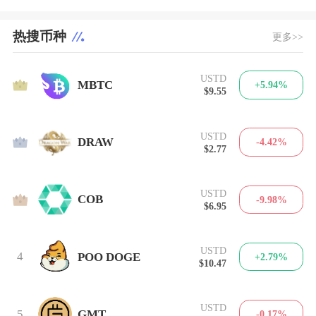
热搜币种
更多>>
USTD
1
MBTC
+5.94%
$9.55
USTD
2
DRAW
-4.42%
$2.77
USTD
3
COB
-9.98%
$6.95
USTD
4
POO DOGE
+2.79%
$10.47
USTD
5
GMT
-0.17%