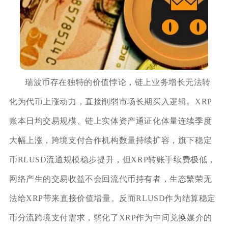
瑞波币存在独特的价值悖论，链上业务增长无法转
化为代币上涨动力，直接削弱市场长期买入逻辑。XRP
账本日均交易规模、链上实体资产通证化体量连续季度
大幅上涨，跨境支付合作机构数量持续扩容，旗下稳定
币RLUSD流通规模稳步提升，但XRP转账手续费极低，
网络产生的交易收益不会回流代币持有者，生态繁荣无
法给XRP带来直接价值增量。反而RLUSD作为结算稳定
币分流跨境支付需求，弱化了XRP作为中间兑换媒介的