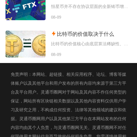
恒星币并不存在协议层面的全新铸币增发，市场感知的“再次发行”，本质是恒星发展基金会持续释放
08-09
比特币的价值取决于什么
比特币的价值核心由底层算法稀缺性、全球宏观流动性、去中心化实用需求、行业合规进程四大维度共
08-09
免责声明：本网站、超链接、相关应用程序、论坛、博客等媒
体账户以及其他平台和用户发布的所有内容均来源于第三方平
台及平台用户。灵通币圈网对于网站及其内容不作任何类型的
保证，网站所有区块链相关数据以及其他内容资料仅供用户学
习及研究之用，不构成任何投资、法律等其他领域的建议和依
据。灵通币圈网用户以及其他第三方平台在本网站发布的任何
内容均由其个人负责，与灵通币圈网无关。灵通币圈网不对任
何因使用本网站信息而导致的任何损失负责。您需谨慎使用相