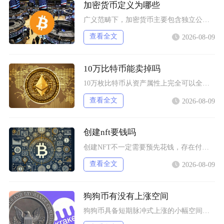
加密货币定义为哪些
广义范畴下，加密货币主要包含独立公链原生币种、依托现有区块链发行的各类同质化代币、多种机制
查看全文
2026-08-09
10万比特币能卖掉吗
10万枚比特币从资产属性上完全可以全部卖出，但无法在公开现货市场一次性市价成交，想要足额变
查看全文
2026-08-09
创建nft要钱吗
创建NFT不一定需要预先花钱，存在付费铸造与延迟付费两种主流模式，最终是否产生支出，取决于
查看全文
2026-08-09
狗狗币有没有上涨空间
狗狗币具备短期脉冲式上涨的小幅空间，但长期很难走出持续性大涨行情，行情分化特征十分明显，仅