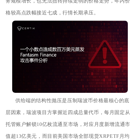
务规模增长，也无法扭转持续走弱的价格走势，年内价
格较高点跌幅接近七成，行情长期承压。
供给端的结构性抛压是压制瑞波币价格最核心的底
层因素，瑞波项目方掌握近四成总量代币，每月固定从
托管账户解锁10亿枚流通至市场，对应月度新增流通市
值超13亿美元，而目前美国市场全部现货XRPETF月均