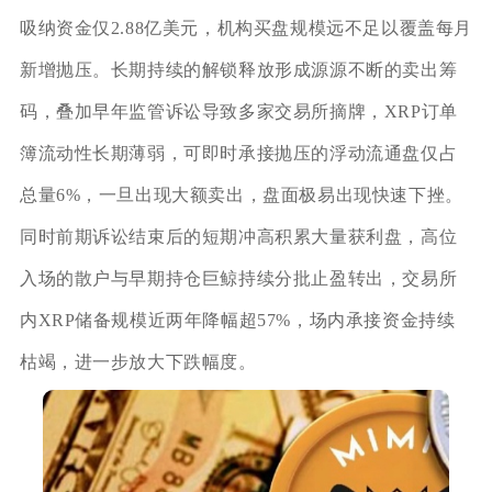
吸纳资金仅2.88亿美元，机构买盘规模远不足以覆盖每月
新增抛压。长期持续的解锁释放形成源源不断的卖出筹
码，叠加早年监管诉讼导致多家交易所摘牌，XRP订单
簿流动性长期薄弱，可即时承接抛压的浮动流通盘仅占
总量6%，一旦出现大额卖出，盘面极易出现快速下挫。
同时前期诉讼结束后的短期冲高积累大量获利盘，高位
入场的散户与早期持仓巨鲸持续分批止盈转出，交易所
内XRP储备规模近两年降幅超57%，场内承接资金持续
枯竭，进一步放大下跌幅度。