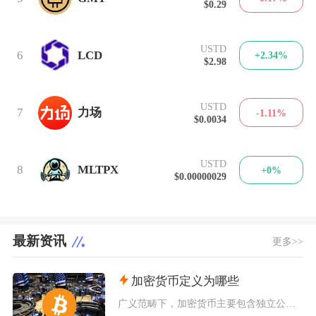
$0.29
USTD
6
LCD
+2.34%
$2.98
USTD
7
力场
-1.11%
$0.0034
USTD
8
MLTPX
+0%
$0.00000029
最新资讯
更多>>
加密货币定义为哪些
广义范畴下，加密货币主要包含独立公链原生币种、依托现有区块链发行的各类同质化代币、多种机制