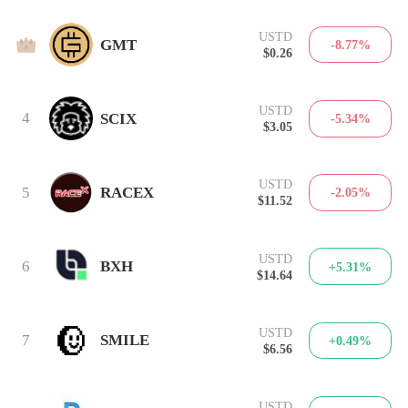
USTD
3
GMT
-8.77%
$0.26
USTD
4
SCIX
-5.34%
$3.05
USTD
5
RACEX
-2.05%
$11.52
USTD
6
BXH
+5.31%
$14.64
USTD
7
SMILE
+0.49%
$6.56
USTD