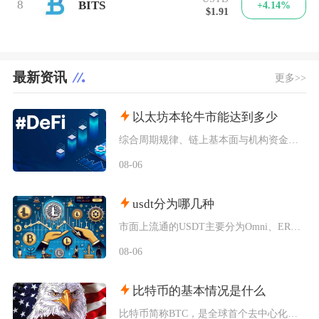
8
BITS
+4.14%
$1.91
最新资讯
更多>>
以太坊本轮牛市能达到多少
综合周期规律、链上基本面与机构资金预期，以太坊本轮牛市基准冲顶区间在8000至12000美
08-06
usdt分为哪几种
市面上流通的USDT主要分为Omni、ERC20、TRC20、BEP20四类主流版本，同时
08-06
比特币的基本情况是什么
比特币简称BTC，是全球首个去中心化加密数字资产，依托区块链与工作量证明机制运行，无任何中