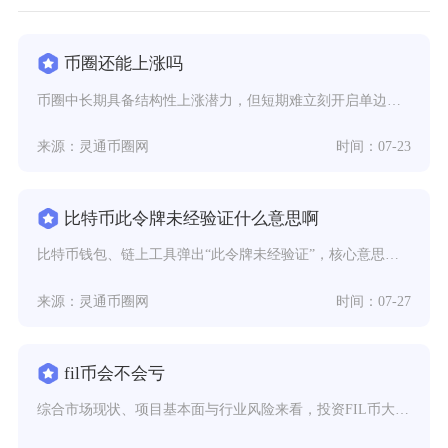
币圈还能上涨吗
币圈中长期具备结构性上涨潜力，但短期难立刻开启单边大涨行情，整体呈现震荡磨底、分化上涨的格
来源：灵通币圈网
时间：07-23
比特币此令牌未经验证什么意思啊
比特币钱包、链上工具弹出“此令牌未经验证”，核心意思是该代币未通过钱包、区块链浏览器、行情
来源：灵通币圈网
时间：07-27
fil币会不会亏
综合市场现状、项目基本面与行业风险来看，投资FIL币大概率存在亏损可能，短期投机亏损概率偏