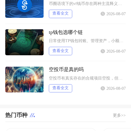
币圈语境下的vf钱币存在两种主流释义，一是古钱币收藏流通市场通用的VF品相评级标识，二是链
查看全文
2026-08-07
tp钱包选哪个链
日常使用TP钱包转账、管理资产，小额稳定币互转优先选择波场TRC20；币安生态内交互、参与
查看全文
2026-08-07
空投币是真的吗
空投币有真实存在的合规项目空投，但市场中九成以上面向普通散户的免费空投、大额福利空投均为虚
查看全文
2026-08-07
热门币种
更多>>