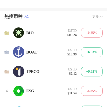
热搜币种
更多>>
USTD
1
BIO
-0.25%
$0.024
USTD
2
BOAT
+6.53%
$10.99
USTD
3
1PECO
+9.62%
$2.12
USTD
4
ESG
-6.85%
$11.54