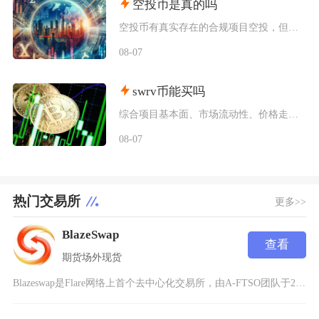
空投币是真的吗
空投币有真实存在的合规项目空投，但市场中九成以上面向普通散户的免费空投、大额福利空投均为虚
08-07
swrv币能买吗
综合项目基本面、市场流动性、价格走势以及行业竞争现状，普通币圈投资者不建议买入SWRV代币
08-07
热门交易所
更多>>
BlazeSwap
查看
期货
场外
现货
Blazeswap是Flare网络上首个去中心化交易所，由A-FTSO团队于2022年开发