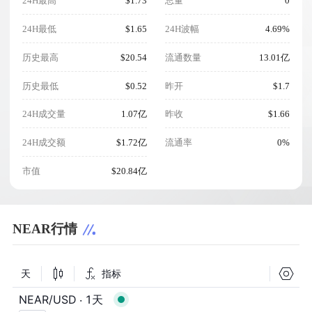
24H最高
$1.73
总量
0
24H最低
$1.65
24H波幅
4.69%
历史最高
$20.54
流通数量
13.01亿
历史最低
$0.52
昨开
$1.7
24H成交量
1.07亿
昨收
$1.66
24H成交额
$1.72亿
流通率
0%
市值
$20.84亿
NEAR行情