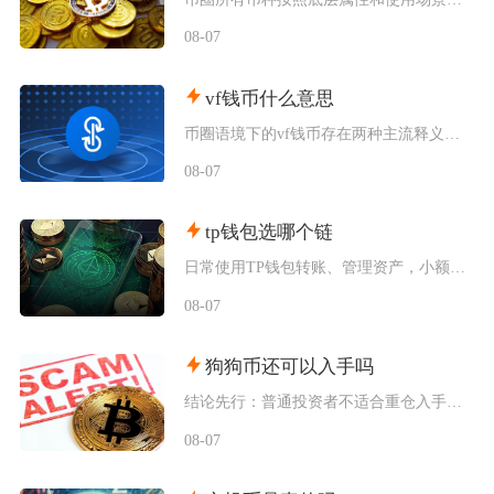
08-07
vf钱币什么意思
币圈语境下的vf钱币存在两种主流释义，一是古钱币收藏流通市场通用的VF品相评级标识，二是链
08-07
tp钱包选哪个链
日常使用TP钱包转账、管理资产，小额稳定币互转优先选择波场TRC20；币安生态内交互、参与
08-07
狗狗币还可以入手吗
结论先行：普通投资者不适合重仓入手狗狗币，仅能拿出总资产极小比例做短期情绪博弈，长线持仓性
08-07