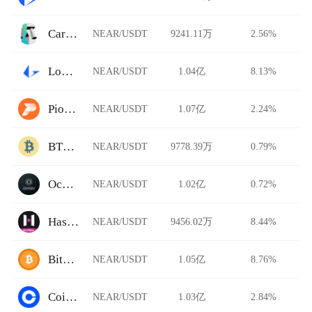
Carbon DeFi
NEAR/USDT
9241.11万
2.56%
Loopring AMM
NEAR/USDT
1.04亿
8.13%
Pionex
NEAR/USDT
1.07亿
2.24%
BTCTradeUA
NEAR/USDT
9778.39万
0.79%
Ocnex
NEAR/USDT
1.02亿
0.72%
HashKey Global
NEAR/USDT
9456.02万
8.44%
BitFlip
NEAR/USDT
1.05亿
8.76%
Coinbase Pro
NEAR/USDT
1.03亿
2.84%