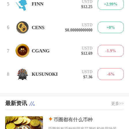
USTD
5
FINN
+2.99%
$12.25
USTD
6
CENS
+0%
$0.00000000000
USTD
7
CGANG
-1.9%
$12.69
USTD
8
KUSUNOKI
-6%
$7.36
最新资讯
更多>>
币圈都有什么币种
币圈所有币种按照底层属性和使用场景，可以划分为价值存储币、公链原生币、稳定币、平台币、赛道