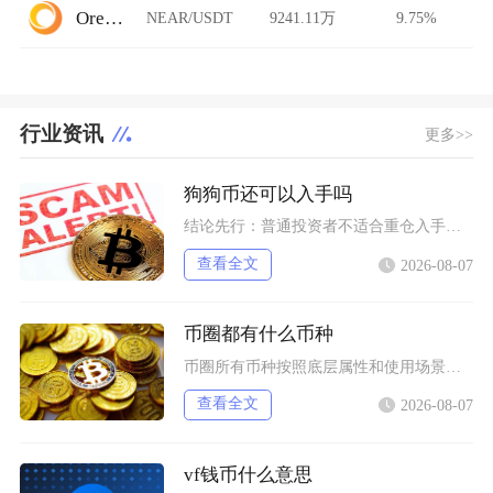
Ore.Bz
NEAR/USDT
9241.11万
9.75%
行业资讯
更多>>
狗狗币还可以入手吗
结论先行：普通投资者不适合重仓入手狗狗币，仅能拿出总资产极小比例做短期情绪博弈，长线持仓性
查看全文
2026-08-07
币圈都有什么币种
币圈所有币种按照底层属性和使用场景，可以划分为价值存储币、公链原生币、稳定币、平台币、赛道
查看全文
2026-08-07
vf钱币什么意思