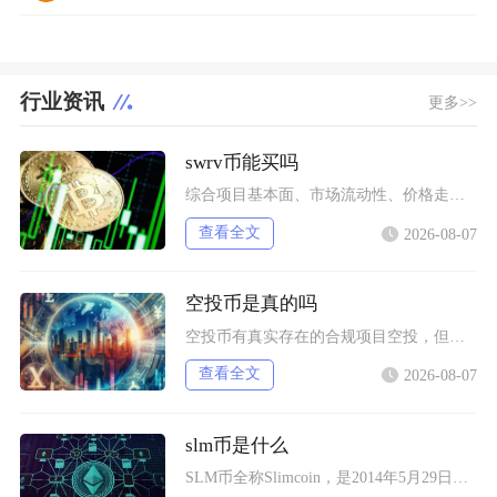
行业资讯
更多>>
swrv币能买吗
综合项目基本面、市场流动性、价格走势以及行业竞争现状，普通币圈投资者不建议买入SWRV代币
查看全文
2026-08-07
空投币是真的吗
空投币有真实存在的合规项目空投，但市场中九成以上面向普通散户的免费空投、大额福利空投均为虚
查看全文
2026-08-07
slm币是什么
SLM币全称Slimcoin，是2014年5月29日正式上线的老牌去中心化加密货币，也是业