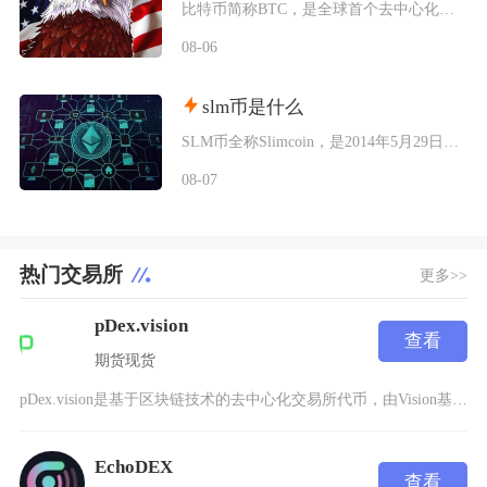
比特币简称BTC，是全球首个去中心化加密数字资产，依托区块链与工作量证明机制运行，无任何中
08-06
slm币是什么
SLM币全称Slimcoin，是2014年5月29日正式上线的老牌去中心化加密货币，也是业
08-07
热门交易所
更多>>
pDex.vision
查看
期货
现货
pDex.vision是基于区块链技术的去中心化交易所代币，由Vision基金会发行和管理
EchoDEX
查看