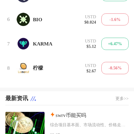
USTD
6
BIO
-1.6%
$0.024
USTD
7
KARMA
+6.47%
$5.12
USTD
8
柠檬
-0.56%
$2.67
最新资讯
更多>>
swrv币能买吗
综合项目基本面、市场流动性、价格走势以及行业竞争现状，普通币圈投资者不建议买入SWRV代币