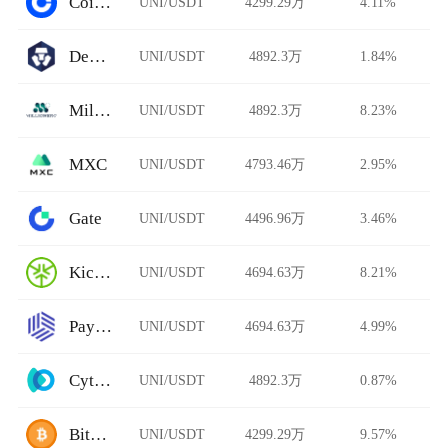
Coinbase Pro
UNI/USDT
4299.29万
4.11%
DeFi Swap
UNI/USDT
4892.3万
1.84%
Millionero
UNI/USDT
4892.3万
8.23%
MXC
UNI/USDT
4793.46万
2.95%
Gate
UNI/USDT
4496.96万
3.46%
KickEX
UNI/USDT
4694.63万
8.21%
Paymium
UNI/USDT
4694.63万
4.99%
Cytoswap
UNI/USDT
4892.3万
0.87%
BitFlip
UNI/USDT
4299.29万
9.57%