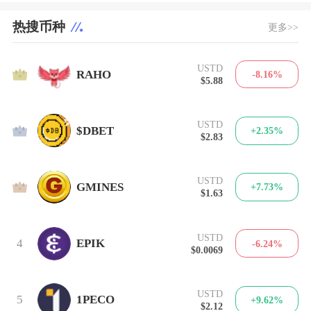
热搜币种
更多>>
USTD
1
RAHO
-8.16%
$5.88
USTD
2
$DBET
+2.35%
$2.83
USTD
3
GMINES
+7.73%
$1.63
USTD
4
EPIK
-6.24%
$0.0069
USTD
5
1PECO
+9.62%
$2.12