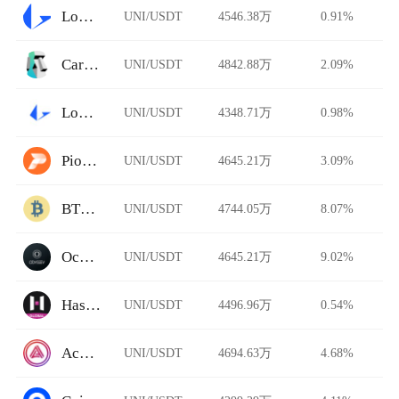
Loopring
UNI/USDT
4546.38万
0.91%
Carbon DeFi
UNI/USDT
4842.88万
2.09%
Loopring AMM
UNI/USDT
4348.71万
0.98%
Pionex
UNI/USDT
4645.21万
3.09%
BTCTradeUA
UNI/USDT
4744.05万
8.07%
Ocnex
UNI/USDT
4645.21万
9.02%
HashKey Global
UNI/USDT
4496.96万
0.54%
Acala Swap
UNI/USDT
4694.63万
4.68%