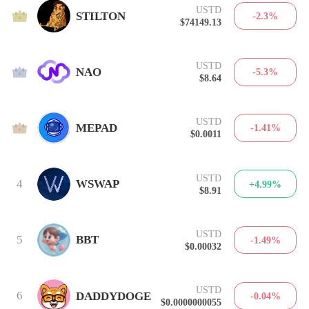
USTD
1
STILTON
-2.3%
$74149.13
USTD
2
NAO
-5.3%
$8.64
USTD
3
MEPAD
-1.41%
$0.0011
USTD
4
WSWAP
+4.99%
$8.91
USTD
5
BBT
-1.49%
$0.00032
USTD
6
DADDYDOGE
-0.04%
$0.0000000055