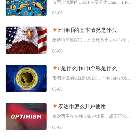
市面上流通的USDT主要分为Omni、ERC20、TRC20、BEP20四类主流版本，同时
08-06
比特币的基本情况是什么
比特币简称BTC，是全球首个去中心化加密数字资产，依托区块链与工作量证明机制运行，无任何中
08-06
u是什么币u币全称是什么
币圈常说的U就是USDT，全称TetherUSD，中文名称泰达币，是当前市场流通规模最大的
08-06
泰达币怎么开户使用
泰达币不存在独立账户体系，想要正常使用泰达币，主要分为中心化交易平台开户和去中心化钱包创建
08-06