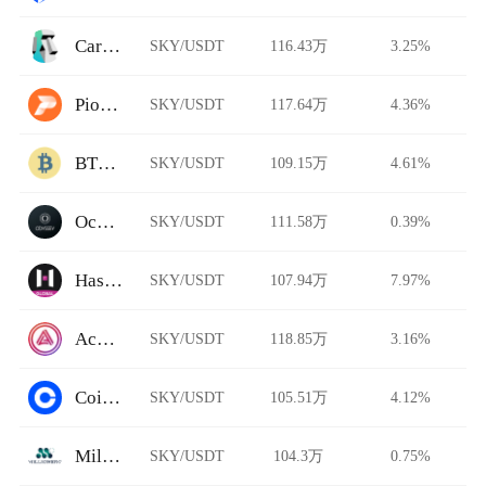
Carbon DeFi
SKY/USDT
116.43万
3.25%
Pionex
SKY/USDT
117.64万
4.36%
BTCTradeUA
SKY/USDT
109.15万
4.61%
Ocnex
SKY/USDT
111.58万
0.39%
HashKey Global
SKY/USDT
107.94万
7.97%
Acala Swap
SKY/USDT
118.85万
3.16%
Coinbase Pro
SKY/USDT
105.51万
4.12%
Millionero
SKY/USDT
104.3万
0.75%