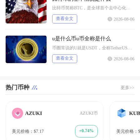
比特币简称BTC，是全球首个去中心化加密数字资产，依托区块链与工作量证明机制运行，无任何中
查看全文
2026-08-06
u是什么币u币全称是什么
币圈常说的U就是USDT，全称TetherUSD，中文名称泰达币，是当前市场流通规模最大的
查看全文
2026-08-06
热门币种
更多>>
AZUKI
KUB
AZUKI币
+0.74%
美元价格：$7.17
美元价格：$1