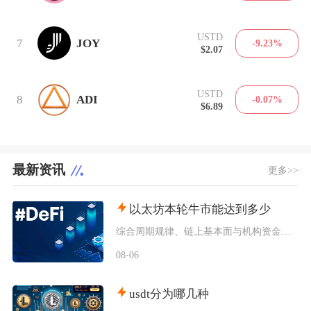
USTD
7
JOY
-9.23%
$2.07
USTD
8
ADI
-0.07%
$6.89
最新资讯
更多>>
以太坊本轮牛市能达到多少
综合周期规律、链上基本面与机构资金预期，以太坊本轮牛市基准冲顶区间在8000至12000美
08-06
usdt分为哪几种