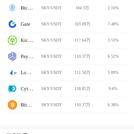
BtcTrade
SKY/USDT
104.3万
2.16%
Gate
SKY/USDT
103.09万
7.48%
KickEX
SKY/USDT
117.64万
3.53%
Paymium
SKY/USDT
110.37万
6.52%
Loopring AMM
SKY/USDT
111.58万
5.89%
Cytoswap
SKY/USDT
118.85万
9.6%
BitFlip
SKY/USDT
110.37万
6.38%