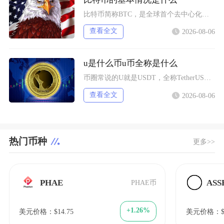
比特币简称BTC，是全球首个去中心化加密数字资产，依托区块链与工作量证明机制运行，无任何中
查看全文
2026-08-06
u是什么币u币全称是什么
币圈常说的U就是USDT，全称TetherUSD，中文名称泰达币，是当前市场流通规模最大的
查看全文
2026-08-06
热门币种
更多>>
PHAE
ASS
PHAE币
+1.26%
美元价格：$14.75
美元价格：$0