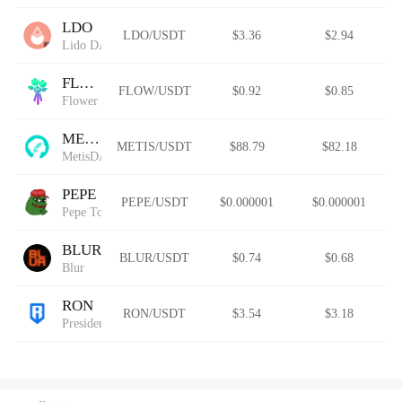
LDO
LDO/USDT
$3.36
$2.94
Lido DAO (Wormhole)
FLOW
FLOW/USDT
$0.92
$0.85
Flower Solana
METIS
METIS/USDT
$88.79
$82.18
MetisDAO
PEPE
PEPE/USDT
$0.000001
$0.000001
Pepe Token
BLUR
BLUR/USDT
$0.74
$0.68
Blur
RON
RON/USDT
$3.54
$3.18
President Ron DeSantis