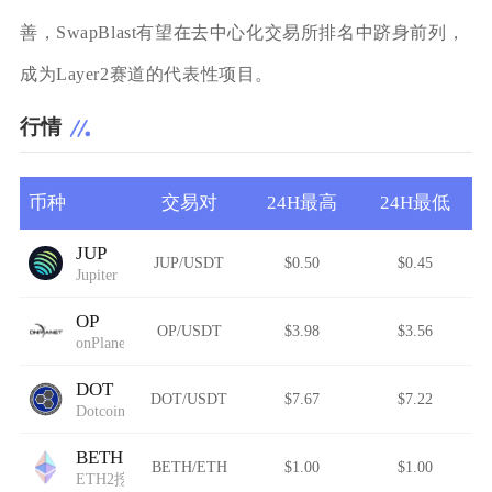
善，SwapBlast有望在去中心化交易所排名中跻身前列，
成为Layer2赛道的代表性项目。
行情
币种
交易对
24H最高
24H最低
JUP
JUP/USDT
$0.50
$0.45
Jupiter
OP
OP/USDT
$3.98
$3.56
onPlanet
DOT
DOT/USDT
$7.67
$7.22
Dotcoin
BETH
BETH/ETH
$1.00
$1.00
ETH2挖矿