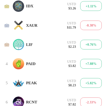
USTD
1
IDX
+1.11%
$3.26
USTD
2
XAUR
-0.38%
$11.79
USTD
3
LIF
+0.76%
$2.23
USTD
4
PAID
+7.88%
$3.82
USTD
5
PEAK
+5.82%
$8.23
USTD
6
RCNT
-2.33%
$7.02