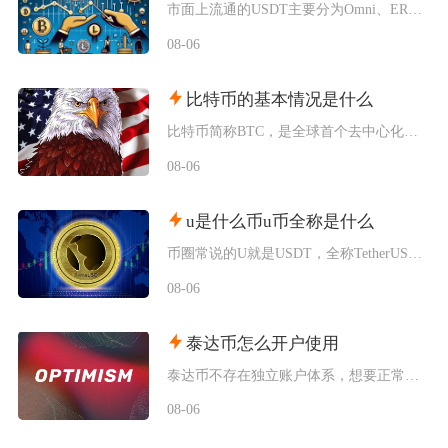
市面上流通的USDT主要分为Omni、ERC20、TRC20、BEP20四类主流版本，同时
08-06
比特币的基本情况是什么
比特币简称BTC，是全球首个去中心化加密数字资产，依托区块链与工作量证明机制运行，无任何中
08-06
u是什么币u币全称是什么
币圈常说的U就是USDT，全称TetherUSD，中文名称泰达币，是当前市场流通规模最大的
08-06
泰达币怎么开户使用
泰达币不存在独立账户体系，想要正常使用泰达币，主要分为中心化交易平台开户和去中心化钱包创建
08-06