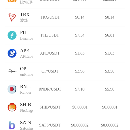
比特现金
TRX
TRX/USDT
$0.14
$0.14
波场
FIL
FIL/USDT
$7.54
$6.81
Binance-Peg Filecoin
APE
APE/USDT
$1.83
$1.63
APEcoin.dev
OP
OP/USDT
$3.98
$3.56
onPlanet
RNDR
RNDR/USDT
$7.10
$5.90
Render
SHIB
SHIB/USDT
$0.00001
$0.00001
NicCageWaluigiElmo42069Inu
SATS
SATS/USDT
$0.000002
$0.000002
Satoshis Vision