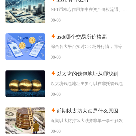
NFT币核心作用集中在资产确权流通、生态权益兑现、金融抵押套利、身份凭证认证四大方向，既是
08-08
usdt哪个交易所价格高
综合各大平台实时C2C场外行情，同等支付渠道下Bybit场内场外USDT卖出报价长期高于其
08-08
以太坊的钱包地址从哪找到
以太坊钱包地址主要可以在非托管钱包客户端、硬件钱包配套软件、交易所资产充值页面找到，地址统
08-08
近期以太坊大跌是什么原因
近期以太坊持续大跌并非单一事件触发，而是宏观流动性收紧、机构资金持续撤离、衍生品杠杆踩踏叠
08-08