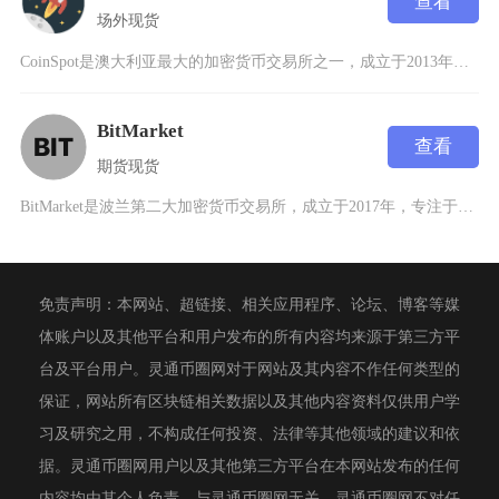
查看
场外
现货
CoinSpot是澳大利亚最大的加密货币交易所之一，成立于2013年，总部位于澳大利亚，致
BitMarket
查看
期货
现货
BitMarket是波兰第二大加密货币交易所，成立于2017年，专注于提供比特币等主流数字
免责声明：本网站、超链接、相关应用程序、论坛、博客等媒
体账户以及其他平台和用户发布的所有内容均来源于第三方平
台及平台用户。灵通币圈网对于网站及其内容不作任何类型的
保证，网站所有区块链相关数据以及其他内容资料仅供用户学
习及研究之用，不构成任何投资、法律等其他领域的建议和依
据。灵通币圈网用户以及其他第三方平台在本网站发布的任何
内容均由其个人负责，与灵通币圈网无关。灵通币圈网不对任