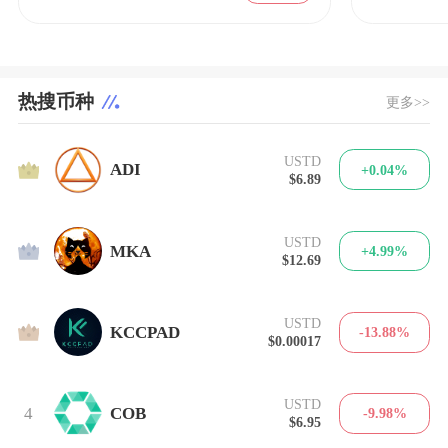
热搜币种
更多>>
USTD
1
ADI
+0.04%
$6.89
USTD
2
MKA
+4.99%
$12.69
USTD
3
KCCPAD
-13.88%
$0.00017
USTD
4
COB
-9.98%
$6.95