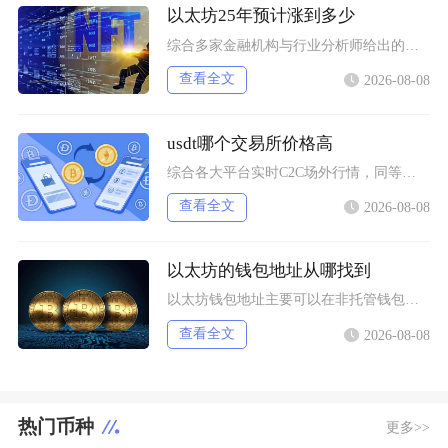
以太坊25年预计涨到多少
综合多家金融机构与行业分析师给出的行情推演，以太坊2025年将呈现区间分化走势，基准预期价
查看全文
2026-08-08
usdt哪个交易所价格高
综合各大平台实时C2C场外行情，同等支付渠道下Bybit场内场外USDT卖出报价长期高于其
查看全文
2026-08-08
以太坊的钱包地址从哪找到
以太坊钱包地址主要可以在非托管钱包客户端、硬件钱包配套软件、交易所资产充值页面找到，地址统
查看全文
2026-08-08
热门币种
更多>>