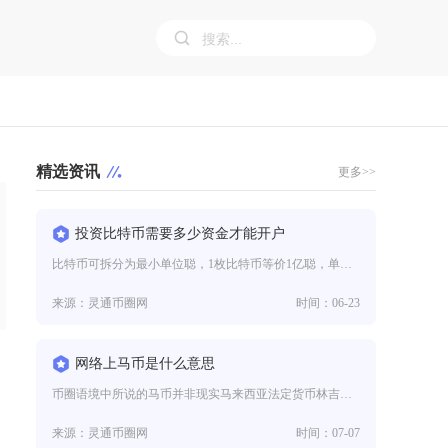
精选资讯
更多>>
投资比特币需要多少资金才能开户
比特币可拆分为最小单位聪，1枚比特币等价1亿聪，单从币种拆分规则上看似几十元就能小额购入零碎份额，但该交易场景没有国内合
来源：灵通币圈网
时间：06-23
网络上马币是什么意思
币圈语境中所说的马币并非现实马来西亚法定货币林吉特，而是圈内玩家对各类蹭热点、炒作叙事、毫无实际落地价值的空气类山寨加密
来源：灵通币圈网
时间：07-07