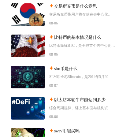
交易所充币是什么意思
交易所充币指用户将存储在去中心化钱包、其他交易平台内的数字加密资产，通过对应区块链网络转入
08-06
比特币的基本情况是什么
比特币简称BTC，是全球首个去中心化加密数字资产，依托区块链与工作量证明机制运行，无任何中
08-06
slm币是什么
SLM币全称Slimcoin，是2014年5月29日正式上线的老牌去中心化加密货币，也是业
08-07
以太坊本轮牛市能达到多少
综合周期规律、链上基本面与机构资金预期，以太坊本轮牛市基准冲顶区间在8000至12000美
08-06
swrv币能买吗