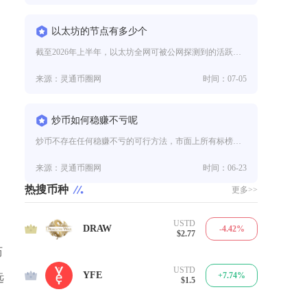
以太坊的节点有多少个
截至2026年上半年，以太坊全网可被公网探测到的活跃执行层节点总量稳定在14300个左右，而信标链共识层验证者节点数量已
来源：灵通币圈网
时间：07-05
炒币如何稳赚不亏呢
炒币不存在任何稳赚不亏的可行方法，市面上所有标榜稳赚保本、零风险获利的炒币方案、带单策略、保本币种全是金融骗局，从市场运
来源：灵通币圈网
时间：06-23
热搜币种
更多>>
USTD
1
DRAW
-4.42%
$2.77
历
USTD
2
YFE
+7.74%
远
$1.5