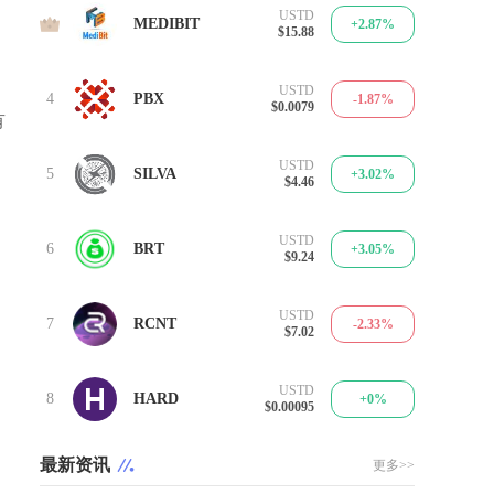
USTD
3
MEDIBIT
+2.87%
$15.88
USTD
4
PBX
-1.87%
$0.0079
有
USTD
5
SILVA
+3.02%
$4.46
USTD
6
BRT
+3.05%
$9.24
USTD
7
RCNT
-2.33%
$7.02
USTD
8
HARD
+0%
$0.00095
最新资讯
更多>>