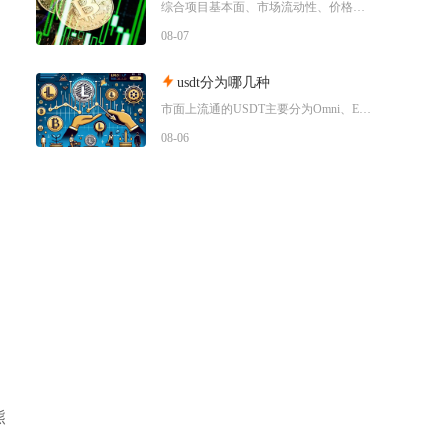
综合项目基本面、市场流动性、价格走势以及行业竞争现状，普通币圈投资者不建议买入SWRV代币
08-07
usdt分为哪几种
市面上流通的USDT主要分为Omni、ERC20、TRC20、BEP20四类主流版本，同时
08-06
熊