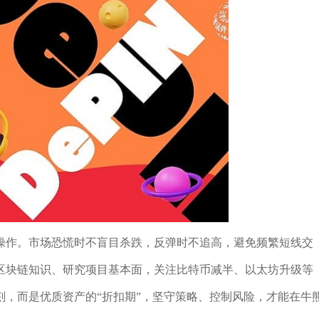
操作。市场恐慌时不盲目杀跌，反弹时不追高，避免频繁短线交
区块链知识、研究项目基本面，关注比特币减半、以太坊升级等
，而是优质资产的“折扣期”，坚守策略、控制风险，才能在牛