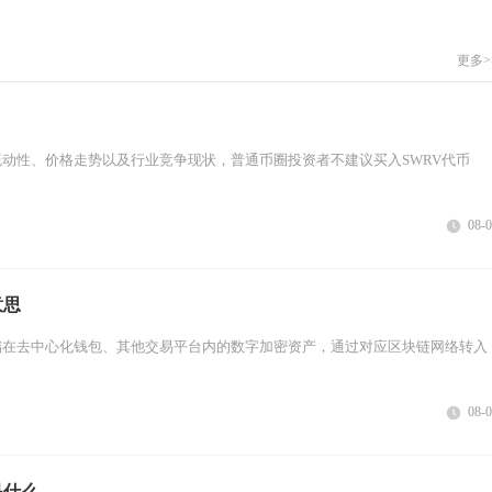
更多>
动性、价格走势以及行业竞争现状，普通币圈投资者不建议买入SWRV代币
08-
意思
储在去中心化钱包、其他交易平台内的数字加密资产，通过对应区块链网络转入
08-
是什么