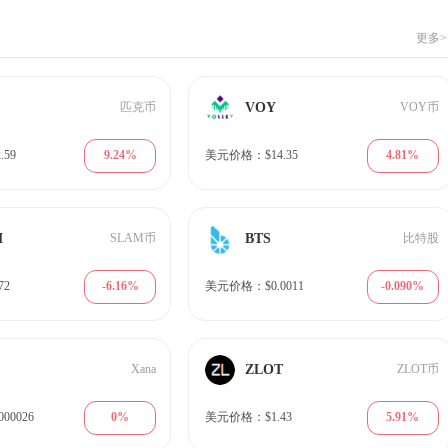
更多>
VOY
匹克币
VOY币
9.24%
4.81%
59
美元价格：$14.35
M
BTS
SLAM币
比特股
-6.16%
-0.090%
72
美元价格：$0.0011
A
ZLOT
Xana
ZLOT币
0%
5.91%
00026
美元价格：$1.43