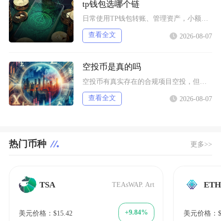
tp钱包选哪个链
日常使用TP钱包转账、管理资产，小额稳定币互转优先选择波场TRC20；币安生态内交互、参与
查看全文
2026-08-07
空投币是真的吗
空投币有真实存在的合规项目空投，但市场中九成以上面向普通散户的免费空投、大额福利空投均为虚
查看全文
2026-08-07
热门币种
更多>>
TSA
ET
TEAsWAP. Art
+9.84%
美元价格：$15.42
美元价格：$9