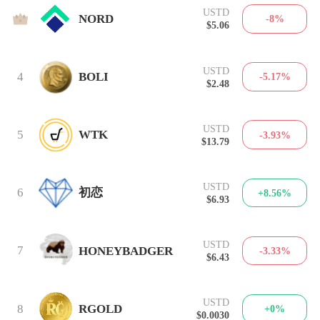
USTD
3
NORD
-8%
$5.06
USTD
4
BOLI
-5.17%
$2.48
USTD
5
WTK
-3.93%
$13.79
USTD
6
初恋
+8.56%
$6.93
USTD
7
HONEYBADGER
-3.33%
$6.43
USTD
8
RGOLD
+0%
$0.0030