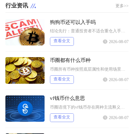
行业资讯
更多>>
狗狗币还可以入手吗
结论先行：普通投资者不适合重仓入手狗狗币，仅能拿出总资产极小比例做短期情绪博弈，长线持仓性
查看全文
2026-08-07
币圈都有什么币种
币圈所有币种按照底层属性和使用场景，可以划分为价值存储币、公链原生币、稳定币、平台币、赛道
查看全文
2026-08-07
vf钱币什么意思
币圈语境下的vf钱币存在两种主流释义，一是古钱币收藏流通市场通用的VF品相评级标识，二是链
查看全文
2026-08-07