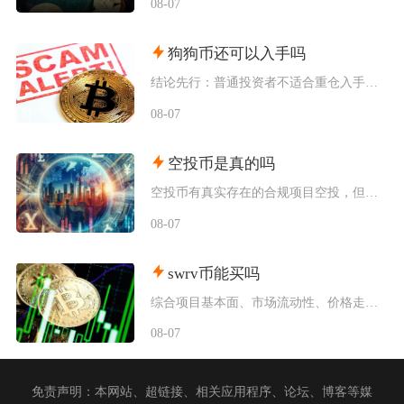
08-07
狗狗币还可以入手吗
结论先行：普通投资者不适合重仓入手狗狗币，仅能拿出总资产极小比例做短期情绪博弈，长线持仓性
08-07
空投币是真的吗
空投币有真实存在的合规项目空投，但市场中九成以上面向普通散户的免费空投、大额福利空投均为虚
08-07
swrv币能买吗
综合项目基本面、市场流动性、价格走势以及行业竞争现状，普通币圈投资者不建议买入SWRV代币
08-07
免责声明：本网站、超链接、相关应用程序、论坛、博客等媒