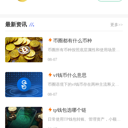
最新资讯
更多>>
币圈都有什么币种
币圈所有币种按照底层属性和使用场景，可以划分为价值存储币、公链原生币、稳定币、平台币、赛道
08-07
vf钱币什么意思
币圈语境下的vf钱币存在两种主流释义，一是古钱币收藏流通市场通用的VF品相评级标识，二是链
08-07
tp钱包选哪个链
日常使用TP钱包转账、管理资产，小额稳定币互转优先选择波场TRC20；币安生态内交互、参与