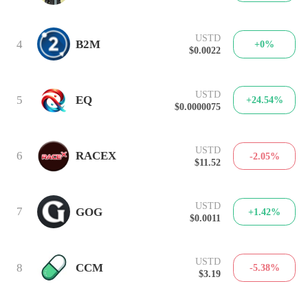
USTD
4
B2M
+0%
$0.0022
USTD
5
EQ
+24.54%
$0.0000075
USTD
6
RACEX
-2.05%
$11.52
USTD
7
GOG
+1.42%
$0.0011
USTD
8
CCM
-5.38%
$3.19