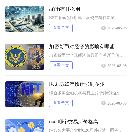
nft币有什么用
NFT币核心作用集中在资产确权流通、生态权益兑现、金融抵押套利、身份凭证认证四大方向，既是
查看全文
2026-08-08
加密货币对经济的影响有哪些
加密货币对全球经济兼具正向革新价值与系统性风险，会从跨境支付体系、居民资产配置、各国货币政
查看全文
2026-08-08
以太坊25年预计涨到多少
综合多家金融机构与行业分析师给出的行情推演，以太坊2025年将呈现区间分化走势，基准预期价
查看全文
2026-08-08
usdt哪个交易所价格高
综合各大平台实时C2C场外行情，同等支付渠道下Bybit场内场外USDT卖出报价长期高于其