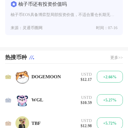
柚子币还有投资价值吗
柚子币EOS具备博弈型局部投资价值，不适合重仓长期无脑持有，仅适合小仓位布局转型兑现行情，
来源：灵通币圈网
时间：07-16
热搜币种
更多>>
USTD
1
DOGEMOON
+2.66%
$12.17
USTD
2
WGL
+5.27%
$10.59
USTD
3
TBF
+5.72%
$12.98