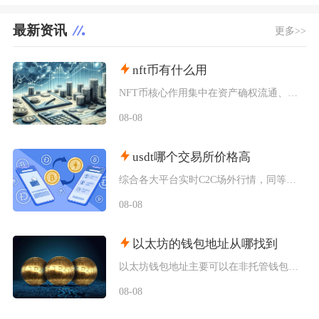
最新资讯
更多>>
nft币有什么用
NFT币核心作用集中在资产确权流通、生态权益兑现、金融抵押套利、身份凭证认证四大方向，既是
08-08
usdt哪个交易所价格高
综合各大平台实时C2C场外行情，同等支付渠道下Bybit场内场外USDT卖出报价长期高于其
08-08
以太坊的钱包地址从哪找到
以太坊钱包地址主要可以在非托管钱包客户端、硬件钱包配套软件、交易所资产充值页面找到，地址统
08-08