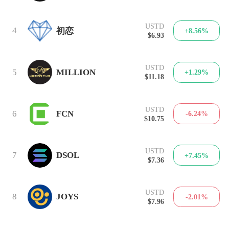
USTD
4
初恋
+8.56%
$6.93
USTD
5
MILLION
+1.29%
$11.18
USTD
6
FCN
-6.24%
$10.75
USTD
7
DSOL
+7.45%
$7.36
USTD
8
JOYS
-2.01%
$7.96