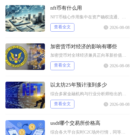
nft币有什么用
NFT币核心作用集中在资产确权流通、生态权益兑现、金融抵押套利、身份凭证认证四大方向，既是
查看全文
2026-08-08
加密货币对经济的影响有哪些
加密货币对全球经济兼具正向革新价值与系统性风险，会从跨境支付体系、居民资产配置、各国货币政
查看全文
2026-08-08
以太坊25年预计涨到多少
综合多家金融机构与行业分析师给出的行情推演，以太坊2025年将呈现区间分化走势，基准预期价
查看全文
2026-08-08
usdt哪个交易所价格高
综合各大平台实时C2C场外行情，同等支付渠道下Bybit场内场外USDT卖出报价长期高于其