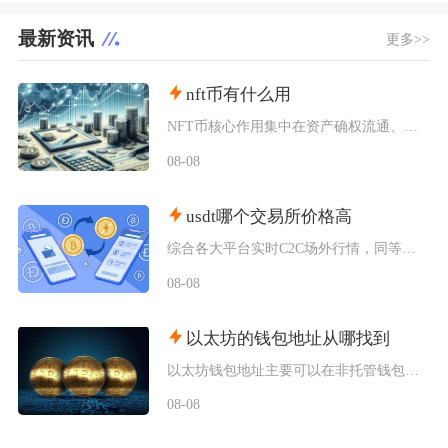
最新资讯
更多>>
nft币有什么用
NFT币核心作用集中在资产确权流通、生态权益兑现、金融抵押套利、身份凭证认证四大方向，既是
08-08
usdt哪个交易所价格高
综合各大平台实时C2C场外行情，同等支付渠道下Bybit场内场外USDT卖出报价长期高于其
08-08
以太坊的钱包地址从哪找到
以太坊钱包地址主要可以在非托管钱包客户端、硬件钱包配套软件、交易所资产充值页面找到，地址统
08-08