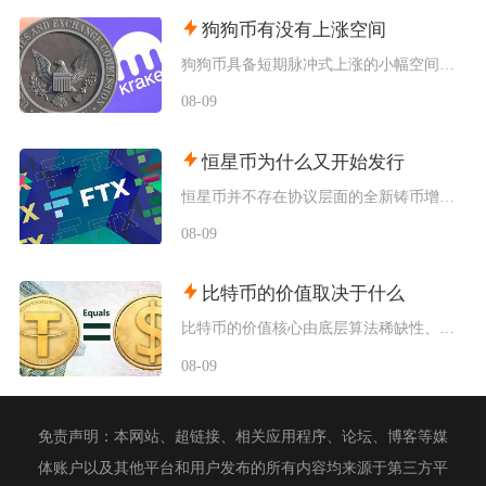
狗狗币有没有上涨空间
狗狗币具备短期脉冲式上涨的小幅空间，但长期很难走出持续性大涨行情，行情分化特征十分明显，仅
08-09
恒星币为什么又开始发行
恒星币并不存在协议层面的全新铸币增发，市场感知的“再次发行”，本质是恒星发展基金会持续释放
08-09
比特币的价值取决于什么
比特币的价值核心由底层算法稀缺性、全球宏观流动性、去中心化实用需求、行业合规进程四大维度共
08-09
免责声明：本网站、超链接、相关应用程序、论坛、博客等媒
体账户以及其他平台和用户发布的所有内容均来源于第三方平