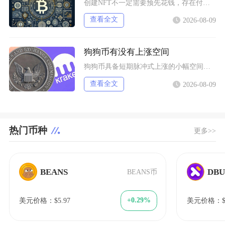
创建NFT不一定需要预先花钱，存在付费铸造与延迟付费两种主流模式，最终是否产生支出，取决于
查看全文
2026-08-09
狗狗币有没有上涨空间
狗狗币具备短期脉冲式上涨的小幅空间，但长期很难走出持续性大涨行情，行情分化特征十分明显，仅
查看全文
2026-08-09
热门币种
更多>>
BEANS
DB
BEANS币
+0.29%
美元价格：$5.97
美元价格：$2