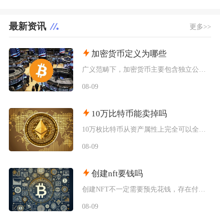
最新资讯
更多>>
加密货币定义为哪些
广义范畴下，加密货币主要包含独立公链原生币种、依托现有区块链发行的各类同质化代币、多种机制
08-09
10万比特币能卖掉吗
10万枚比特币从资产属性上完全可以全部卖出，但无法在公开现货市场一次性市价成交，想要足额变
08-09
创建nft要钱吗
创建NFT不一定需要预先花钱，存在付费铸造与延迟付费两种主流模式，最终是否产生支出，取决于
08-09