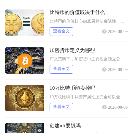
比特币的价值取决于什么
比特币的价值核心由底层算法稀缺性、全球宏观流动性、去中心化实用需求、行业合规进程四大维度共
查看全文
2026-08-09
加密货币定义为哪些
广义范畴下，加密货币主要包含独立公链原生币种、依托现有区块链发行的各类同质化代币、多种机制
查看全文
2026-08-09
10万比特币能卖掉吗
10万枚比特币从资产属性上完全可以全部卖出，但无法在公开现货市场一次性市价成交，想要足额变
查看全文
2026-08-09
创建nft要钱吗