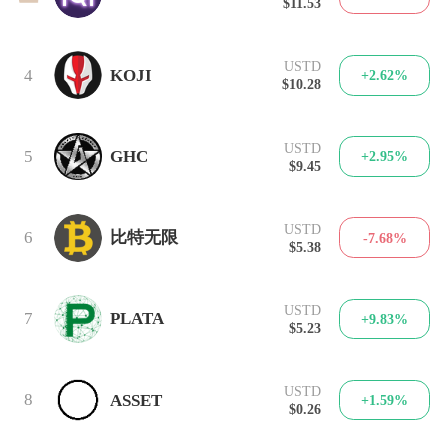
$11.53
USTD
4
KOJI
+2.62%
$10.28
USTD
5
GHC
+2.95%
$9.45
USTD
6
比特无限
-7.68%
$5.38
USTD
7
PLATA
+9.83%
$5.23
USTD
8
ASSET
+1.59%
$0.26